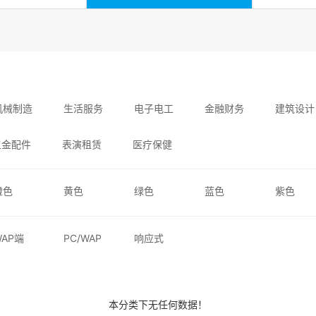
机械制造
生活服务
电子电工
金融财务
建筑设计
五金配件
表演租赁
医疗保健
橙色
黄色
绿色
蓝色
紫色
WAP端
PC/WAP
响应式
本分类下无任何数据！