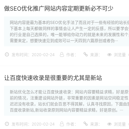
做SEO优化推广网站内容定期更新必不可少
网站内容是最为基本的SEO优化手法了而且对于一些有经验的站长们
下基本上每天都做同样的事情会让人产生一定的反感，所以要学会
的行业是自己选择的，唯一能够给你动力的就是未来的发展性和个
需要来定，想要快速见到成效可以一天四到六篇原创或者伪···
发布时间：2020-02-24
作者：
来源：
浏览量（
让百度快速收录是很重要的尤其是新站
新站优化怎么才能让百度快速收录：网站内容要精益求精，好是原
前的情况，注重建设网站外链，非常重要的因素是网站空间稳定性
迟迟没有收录，站长们就会百思不得其解，认真寻找原因，下面由思
百度收录新站,新站收录原则网站内容要精益求精，好是原创。···
发布时间：2020-02-24
作者：
来源：
浏览量（