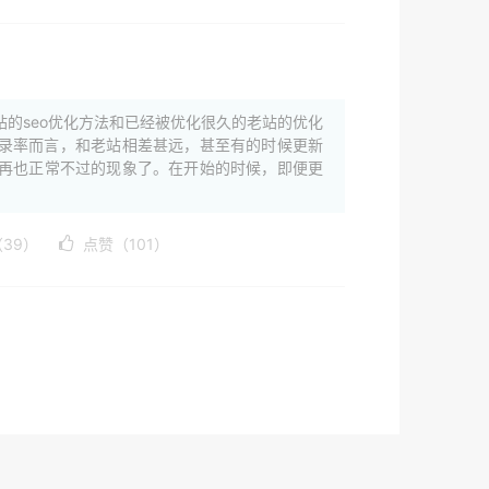
站的seo优化方法和已经被优化很久的老站的优化
收录率而言，和老站相差甚远，甚至有的时候更新
再也正常不过的现象了。在开始的时候，即便更
39）
点赞（101）