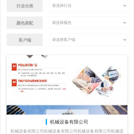
行业分类
颜色搭配
客户端
机械设备有限公司
机械设备有限公司机械设备有限公司机械设备有限公司机械设